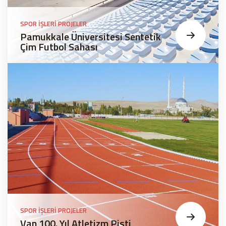
SPOR İŞLERI PROJELER
Pamukkale Üniversitesi Sentetik
Çim Futbol Sahası
SPOR İŞLERI PROJELER
Van 100. Yıl Atletizm Pisti