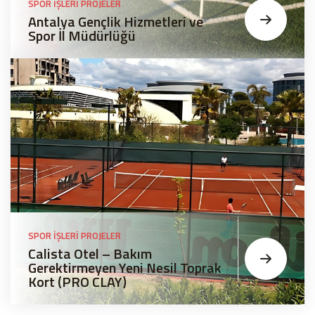
SPOR İŞLERI PROJELER
Antalya Gençlik Hizmetleri ve
Spor İl Müdürlüğü
SPOR İŞLERI PROJELER
Calista Otel – Bakım
Gerektirmeyen Yeni Nesil Toprak
Kort (PRO CLAY)