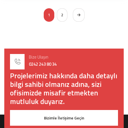
1
2
Bize Ulaşın
0242 243 80 34
Projelerimiz hakkında daha detaylı
bilgi sahibi olmanız adına, sizi
ofisimizde misafir etmekten
mutluluk duyarız.
Bizimle İletişime Geçin