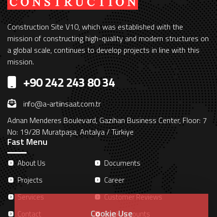
Construction Site V10, which was established with the
mission of constructing high-quality and modern structures on
a global scale, continues to develop projects in line with this
mission.
+90 242 243 80 34
info@a-artiinsaat.com.tr
Adnan Menderes Boulevard, Gazihan Business Center, Floor: 7
No: 19/28 Muratpaşa, Antalya / Türkiye
Fast Menu
About Us
Documents
Projects
Career
Services
Customer Reviews
Cookie Use
Contact
Bank Accounts